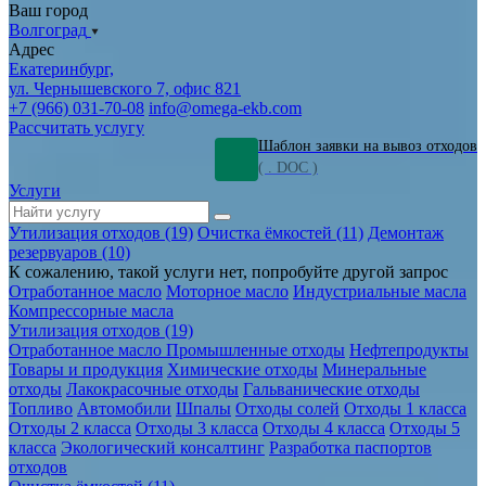
Ваш город
Волгоград
Адрес
Екатеринбург,
ул. Чернышевского 7, офис 821
+7 (966) 031-70-08
info@omega-ekb.com
Рассчитать услугу
Шаблон заявки на вывоз отходов
( . DOC )
Услуги
Утилизация отходов (19)
Очистка ёмкостей (11)
Демонтаж
резервуаров (10)
К сожалению, такой услуги нет, попробуйте другой запрос
Отработанное масло
Моторное масло
Индустриальные масла
Компрессорные масла
Утилизация отходов (19)
Отработанное масло
Промышленные отходы
Нефтепродукты
Товары и продукция
Химические отходы
Минеральные
отходы
Лакокрасочные отходы
Гальванические отходы
Топливо
Автомобили
Шпалы
Отходы солей
Отходы 1 класса
Отходы 2 класса
Отходы 3 класса
Отходы 4 класса
Отходы 5
класса
Экологический консалтинг
Разработка паспортов
отходов