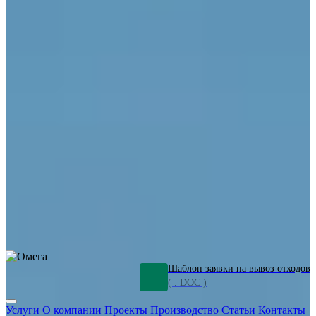
ОПО
Демонтаж и ликвидация промышленных объектов
Переработка шламов
Промышленное оборудование
Силикагель
Сорбенты
Химическое оборудование
Металлургическое оборудование
Кизельгур
Олигомеры
Утилизация битума
Очистка сточных вод от нефтепродуктов
Грунт и песок, загрязненные нефтепродуктами
Откачка
нефтепродуктов
СОЖ
Мазут
Отходы НПЗ
Отработанные
растворы
Шлам очистки трубопроводов
Пищевые отходы
Антифриз
Этиленгликоль
Металлические шламы
Минеральное волокно
Концентраты
Отходы газоочистки
Отработанные растворители и ацетон
Тара ЛКМ
Смолы
Клей
и мастика
Нефрас
Органические растворители
Сольвент
Щелочи
Гальванические шламы
Травильные растворы
Хромсодержащие отходы
Бензин
Дизель
Керосин
Грузовые авто
Спецтехника
Транспорт с предприятия
Оксиды и гидроксиды
Все услуги
Шаблон заявки на вывоз отходов
( . DOC )
Услуги
О компании
Проекты
Производство
Статьи
Контакты