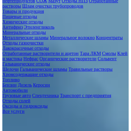
нефтепродуктов
СОЖ
Мазут
Отходы НПЗ
Отработанные
растворы
Шлам очистки трубопроводов
Товары и продукция
Пищевые отходы
Химические отходы
Антифриз
Этиленгликоль
Минеральные отходы
Металлические шламы
Минеральное волокно
Концентраты
Отходы газоочистки
Лакокрасочные отходы
Отработанные растворители и ацетон
Тара ЛКМ
Смолы
Клей
и мастика
Нефрас
Органические растворители
Сольвент
Гальванические отходы
Щелочи
Гальванические шламы
Травильные растворы
Хромсодержащие отходы
Топливо
Бензин
Дизель
Керосин
Автомобили
Грузовые авто
Спецтехника
Транспорт с предприятия
Отходы солей
Оксиды и гидроксиды
Все услуги