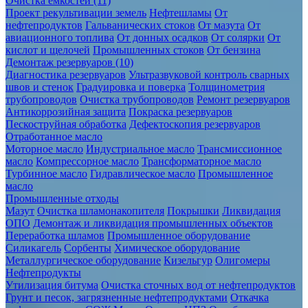
Очистка ёмкостей (11)
Проект рекультивации земель
Нефтешламы
От
нефтепродуктов
Гальванических стоков
От мазута
От
авиационного топлива
От донных осадков
От солярки
От
кислот и щелочей
Промышленных стоков
От бензина
Демонтаж резервуаров (10)
Диагностика резервуаров
Ультразвуковой контроль сварных
швов и стенок
Градуировка и поверка
Толщинометрия
трубопроводов
Очистка трубопроводов
Ремонт резервуаров
Антикоррозийная защита
Покраска резервуаров
Пескоструйная обработка
Дефектоскопия резервуаров
Отработанное масло
Моторное масло
Индустриальное масло
Трансмиссионное
масло
Компрессорное масло
Трансформаторное масло
Турбинное масло
Гидравлическое масло
Промышленное
масло
Промышленные отходы
Мазут
Очистка шламонакопителя
Покрышки
Ликвидация
ОПО
Демонтаж и ликвидация промышленных объектов
Переработка шламов
Промышленное оборудование
Силикагель
Сорбенты
Химическое оборудование
Металлургическое оборудование
Кизельгур
Олигомеры
Нефтепродукты
Утилизация битума
Очистка сточных вод от нефтепродуктов
Грунт и песок, загрязненные нефтепродуктами
Откачка