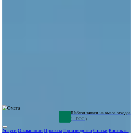
ОПО
Демонтаж и ликвидация промышленных объектов
Переработка шламов
Промышленное оборудование
Силикагель
Сорбенты
Химическое оборудование
Металлургическое оборудование
Кизельгур
Олигомеры
Утилизация битума
Очистка сточных вод от нефтепродуктов
Грунт и песок, загрязненные нефтепродуктами
Откачка
нефтепродуктов
СОЖ
Мазут
Отходы НПЗ
Отработанные
растворы
Шлам очистки трубопроводов
Пищевые отходы
Антифриз
Этиленгликоль
Металлические шламы
Минеральное волокно
Концентраты
Отходы газоочистки
Отработанные растворители и ацетон
Тара ЛКМ
Смолы
Клей
и мастика
Нефрас
Органические растворители
Сольвент
Щелочи
Гальванические шламы
Травильные растворы
Хромсодержащие отходы
Бензин
Дизель
Керосин
Грузовые авто
Спецтехника
Транспорт с предприятия
Оксиды и гидроксиды
Все услуги
Шаблон заявки на вывоз отходов
( . DOC )
Услуги
О компании
Проекты
Производство
Статьи
Контакты