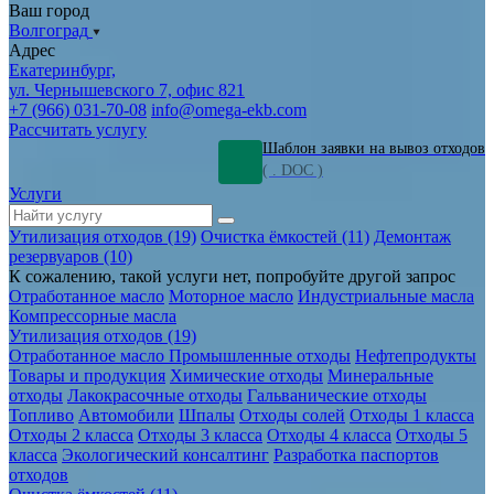
Ваш город
Волгоград
Адрес
Екатеринбург,
ул. Чернышевского 7, офис 821
+7 (966) 031-70-08
info@omega-ekb.com
Рассчитать услугу
Шаблон заявки на вывоз отходов
( . DOC )
Услуги
Утилизация отходов (19)
Очистка ёмкостей (11)
Демонтаж
резервуаров (10)
К сожалению, такой услуги нет, попробуйте другой запрос
Отработанное масло
Моторное масло
Индустриальные масла
Компрессорные масла
Утилизация отходов (19)
Отработанное масло
Промышленные отходы
Нефтепродукты
Товары и продукция
Химические отходы
Минеральные
отходы
Лакокрасочные отходы
Гальванические отходы
Топливо
Автомобили
Шпалы
Отходы солей
Отходы 1 класса
Отходы 2 класса
Отходы 3 класса
Отходы 4 класса
Отходы 5
класса
Экологический консалтинг
Разработка паспортов
отходов