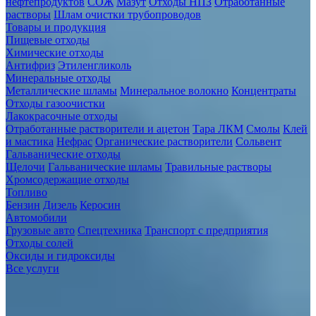
нефтепродуктов
СОЖ
Мазут
Отходы НПЗ
Отработанные
растворы
Шлам очистки трубопроводов
Товары и продукция
Пищевые отходы
Химические отходы
Антифриз
Этиленгликоль
Минеральные отходы
Металлические шламы
Минеральное волокно
Концентраты
Отходы газоочистки
Лакокрасочные отходы
Отработанные растворители и ацетон
Тара ЛКМ
Смолы
Клей
и мастика
Нефрас
Органические растворители
Сольвент
Гальванические отходы
Щелочи
Гальванические шламы
Травильные растворы
Хромсодержащие отходы
Топливо
Бензин
Дизель
Керосин
Автомобили
Грузовые авто
Спецтехника
Транспорт с предприятия
Отходы солей
Оксиды и гидроксиды
Все услуги