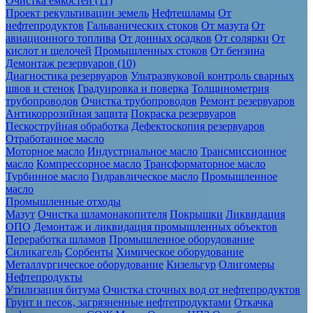
Очистка ёмкостей (11)
Проект рекультивации земель
Нефтешламы
От
нефтепродуктов
Гальванических стоков
От мазута
От
авиационного топлива
От донных осадков
От солярки
От
кислот и щелочей
Промышленных стоков
От бензина
Демонтаж резервуаров (10)
Диагностика резервуаров
Ультразвуковой контроль сварных
швов и стенок
Градуировка и поверка
Толщинометрия
трубопроводов
Очистка трубопроводов
Ремонт резервуаров
Антикоррозийная защита
Покраска резервуаров
Пескоструйная обработка
Дефектоскопия резервуаров
Отработанное масло
Моторное масло
Индустриальное масло
Трансмиссионное
масло
Компрессорное масло
Трансформаторное масло
Турбинное масло
Гидравлическое масло
Промышленное
масло
Промышленные отходы
Мазут
Очистка шламонакопителя
Покрышки
Ликвидация
ОПО
Демонтаж и ликвидация промышленных объектов
Переработка шламов
Промышленное оборудование
Силикагель
Сорбенты
Химическое оборудование
Металлургическое оборудование
Кизельгур
Олигомеры
Нефтепродукты
Утилизация битума
Очистка сточных вод от нефтепродуктов
Грунт и песок, загрязненные нефтепродуктами
Откачка