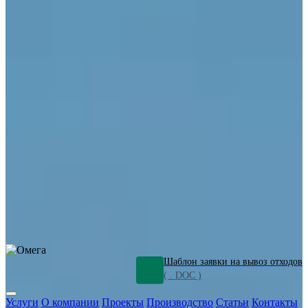
ОПО
Демонтаж и ликвидация промышленных объектов
Переработка шламов
Промышленное оборудование
Силикагель
Сорбенты
Химическое оборудование
Металлургическое оборудование
Кизельгур
Олигомеры
Утилизация битума
Очистка сточных вод от нефтепродуктов
Грунт и песок, загрязненные нефтепродуктами
Откачка
нефтепродуктов
СОЖ
Мазут
Отходы НПЗ
Отработанные
растворы
Шлам очистки трубопроводов
Пищевые отходы
Антифриз
Этиленгликоль
Металлические шламы
Минеральное волокно
Концентраты
Отходы газоочистки
Отработанные растворители и ацетон
Тара ЛКМ
Смолы
Клей
и мастика
Нефрас
Органические растворители
Сольвент
Щелочи
Гальванические шламы
Травильные растворы
Хромсодержащие отходы
Бензин
Дизель
Керосин
Грузовые авто
Спецтехника
Транспорт с предприятия
Оксиды и гидроксиды
Все услуги
Шаблон заявки на вывоз отходов
( . DOC )
Услуги
О компании
Проекты
Производство
Статьи
Контакты