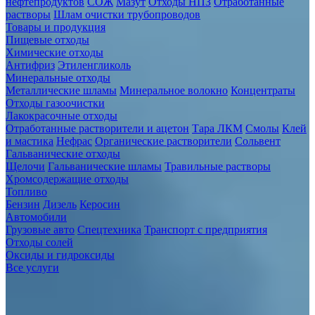
нефтепродуктов
СОЖ
Мазут
Отходы НПЗ
Отработанные
растворы
Шлам очистки трубопроводов
Товары и продукция
Пищевые отходы
Химические отходы
Антифриз
Этиленгликоль
Минеральные отходы
Металлические шламы
Минеральное волокно
Концентраты
Отходы газоочистки
Лакокрасочные отходы
Отработанные растворители и ацетон
Тара ЛКМ
Смолы
Клей
и мастика
Нефрас
Органические растворители
Сольвент
Гальванические отходы
Щелочи
Гальванические шламы
Травильные растворы
Хромсодержащие отходы
Топливо
Бензин
Дизель
Керосин
Автомобили
Грузовые авто
Спецтехника
Транспорт с предприятия
Отходы солей
Оксиды и гидроксиды
Все услуги