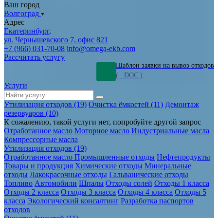
Ваш город
Волгоград
Адрес
Екатеринбург,
ул. Чернышевского 7, офис 821
+7 (966) 031-70-08
info@omega-ekb.com
Рассчитать услугу
Шаблон заявки на вывоз отходов
( . DOC )
Услуги
Утилизация отходов (19)
Очистка ёмкостей (11)
Демонтаж
резервуаров (10)
К сожалению, такой услуги нет, попробуйте другой запрос
Отработанное масло
Моторное масло
Индустриальные масла
Компрессорные масла
Утилизация отходов (19)
Отработанное масло
Промышленные отходы
Нефтепродукты
Товары и продукция
Химические отходы
Минеральные
отходы
Лакокрасочные отходы
Гальванические отходы
Топливо
Автомобили
Шпалы
Отходы солей
Отходы 1 класса
Отходы 2 класса
Отходы 3 класса
Отходы 4 класса
Отходы 5
класса
Экологический консалтинг
Разработка паспортов
отходов