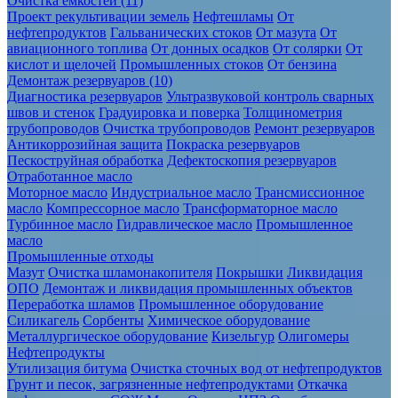
Очистка ёмкостей (11)
Проект рекультивации земель
Нефтешламы
От
нефтепродуктов
Гальванических стоков
От мазута
От
авиационного топлива
От донных осадков
От солярки
От
кислот и щелочей
Промышленных стоков
От бензина
Демонтаж резервуаров (10)
Диагностика резервуаров
Ультразвуковой контроль сварных
швов и стенок
Градуировка и поверка
Толщинометрия
трубопроводов
Очистка трубопроводов
Ремонт резервуаров
Антикоррозийная защита
Покраска резервуаров
Пескоструйная обработка
Дефектоскопия резервуаров
Отработанное масло
Моторное масло
Индустриальное масло
Трансмиссионное
масло
Компрессорное масло
Трансформаторное масло
Турбинное масло
Гидравлическое масло
Промышленное
масло
Промышленные отходы
Мазут
Очистка шламонакопителя
Покрышки
Ликвидация
ОПО
Демонтаж и ликвидация промышленных объектов
Переработка шламов
Промышленное оборудование
Силикагель
Сорбенты
Химическое оборудование
Металлургическое оборудование
Кизельгур
Олигомеры
Нефтепродукты
Утилизация битума
Очистка сточных вод от нефтепродуктов
Грунт и песок, загрязненные нефтепродуктами
Откачка