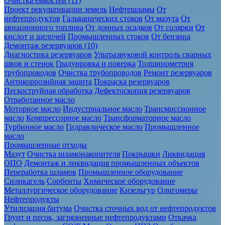
Очистка ёмкостей (11)
Проект рекультивации земель
Нефтешламы
От
нефтепродуктов
Гальванических стоков
От мазута
От
авиационного топлива
От донных осадков
От солярки
От
кислот и щелочей
Промышленных стоков
От бензина
Демонтаж резервуаров (10)
Диагностика резервуаров
Ультразвуковой контроль сварных
швов и стенок
Градуировка и поверка
Толщинометрия
трубопроводов
Очистка трубопроводов
Ремонт резервуаров
Антикоррозийная защита
Покраска резервуаров
Пескоструйная обработка
Дефектоскопия резервуаров
Отработанное масло
Моторное масло
Индустриальное масло
Трансмиссионное
масло
Компрессорное масло
Трансформаторное масло
Турбинное масло
Гидравлическое масло
Промышленное
масло
Промышленные отходы
Мазут
Очистка шламонакопителя
Покрышки
Ликвидация
ОПО
Демонтаж и ликвидация промышленных объектов
Переработка шламов
Промышленное оборудование
Силикагель
Сорбенты
Химическое оборудование
Металлургическое оборудование
Кизельгур
Олигомеры
Нефтепродукты
Утилизация битума
Очистка сточных вод от нефтепродуктов
Грунт и песок, загрязненные нефтепродуктами
Откачка