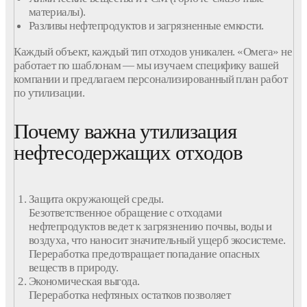
материалы
).
Разливы
нефтепродуктов
и загрязненные
емкости
.
Каждый объект, каждый тип
отходов
уникален. «Омега» не
работает по шаблонам — мы изучаем специфику вашей
компании
и предлагаем персонализированный план работ
по
утилизации
.
Почему важна утилизация
нефтесодержащих отходов
Защита
окружающей
среды.
Безответственное обращение с
отходами
нефтепродуктов
ведет к загрязнению почвы, воды и
воздуха, что наносит значительный ущерб экосистеме.
Переработка
предотвращает попадание опасных
веществ в природу.
Экономическая выгода.
Переработка
нефтяных
остатков
позволяет