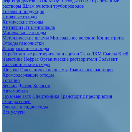
нефтепродуктов
СОЖ
Мазут
Отходы НПЗ
Отработанные
растворы
Шлам очистки трубопроводов
Товары и продукция
Пищевые отходы
Химические отходы
Антифриз
Этиленгликоль
Минеральные отходы
Металлические шламы
Минеральное волокно
Концентраты
Отходы газоочистки
Лакокрасочные отходы
Отработанные растворители и ацетон
Тара ЛКМ
Смолы
Клей
и мастика
Нефрас
Органические растворители
Сольвент
Гальванические отходы
Щелочи
Гальванические шламы
Травильные растворы
Хромсодержащие отходы
Топливо
Бензин
Дизель
Керосин
Автомобили
Грузовые авто
Спецтехника
Транспорт с предприятия
Отходы солей
Оксиды и гидроксиды
Все услуги