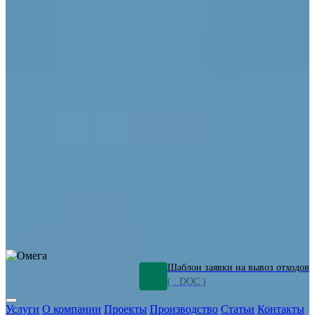
ОПО
Демонтаж и ликвидация промышленных объектов
Переработка шламов
Промышленное оборудование
Силикагель
Сорбенты
Химическое оборудование
Металлургическое оборудование
Кизельгур
Олигомеры
Утилизация битума
Очистка сточных вод от нефтепродуктов
Грунт и песок, загрязненные нефтепродуктами
Откачка
нефтепродуктов
СОЖ
Мазут
Отходы НПЗ
Отработанные
растворы
Шлам очистки трубопроводов
Пищевые отходы
Антифриз
Этиленгликоль
Металлические шламы
Минеральное волокно
Концентраты
Отходы газоочистки
Отработанные растворители и ацетон
Тара ЛКМ
Смолы
Клей
и мастика
Нефрас
Органические растворители
Сольвент
Щелочи
Гальванические шламы
Травильные растворы
Хромсодержащие отходы
Бензин
Дизель
Керосин
Грузовые авто
Спецтехника
Транспорт с предприятия
Оксиды и гидроксиды
Все услуги
Шаблон заявки на вывоз отходов
( . DOC )
Услуги
О компании
Проекты
Производство
Статьи
Контакты