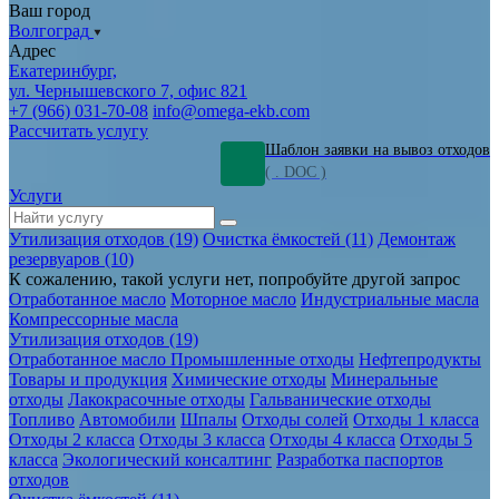
Ваш город
Волгоград
Адрес
Екатеринбург,
ул. Чернышевского 7, офис 821
+7 (966) 031-70-08
info@omega-ekb.com
Рассчитать услугу
Шаблон заявки на вывоз отходов
( . DOC )
Услуги
Утилизация отходов (19)
Очистка ёмкостей (11)
Демонтаж
резервуаров (10)
К сожалению, такой услуги нет, попробуйте другой запрос
Отработанное масло
Моторное масло
Индустриальные масла
Компрессорные масла
Утилизация отходов (19)
Отработанное масло
Промышленные отходы
Нефтепродукты
Товары и продукция
Химические отходы
Минеральные
отходы
Лакокрасочные отходы
Гальванические отходы
Топливо
Автомобили
Шпалы
Отходы солей
Отходы 1 класса
Отходы 2 класса
Отходы 3 класса
Отходы 4 класса
Отходы 5
класса
Экологический консалтинг
Разработка паспортов
отходов