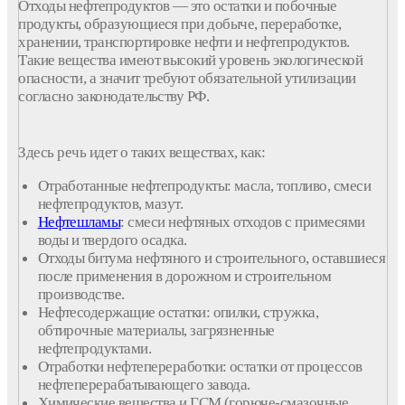
Отходы
нефтепродуктов
— это остатки и побочные
продукты, образующиеся при добыче,
переработке
,
хранении, транспортировке
нефти
и
нефтепродуктов
.
Такие вещества имеют высокий уровень экологической
опасности
, а значит требуют обязательной
утилизации
согласно законодательству РФ.
Здесь речь идет о таких веществах, как:
Отработанные
нефтепродукты
: масла,
топливо
,
смеси
нефтепродуктов
, мазут.
Нефтешламы
:
смеси
нефтяных
отходов
с примесями
воды и
твердого
осадка.
Отходы
битума
нефтяного
и
строительного
, оставшиеся
после применения в дорожном и
строительном
производстве
.
Нефтесодержащие
остатки:
опилки
,
стружка
,
обтирочные
материалы
, загрязненные
нефтепродуктами
.
Отработки
нефтепереработки
: остатки от
процессов
нефтеперерабатывающего
завода
.
Химические
вещества и
ГСМ
(горюче-смазочные