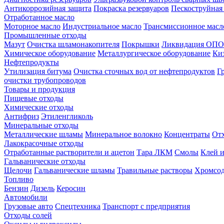
Антикоррозийная защита
Покраска резервуаров
Пескоструйная
Отработанное масло
Моторное масло
Индустриальное масло
Трансмиссионное масл
Промышленные отходы
Мазут
Очистка шламонакопителя
Покрышки
Ликвидация ОПО
Химическое оборудование
Металлургическое оборудование
Ки
Нефтепродукты
Утилизация битума
Очистка сточных вод от нефтепродуктов
Г
очистки трубопроводов
Товары и продукция
Пищевые отходы
Химические отходы
Антифриз
Этиленгликоль
Минеральные отходы
Металлические шламы
Минеральное волокно
Концентраты
Отх
Лакокрасочные отходы
Отработанные растворители и ацетон
Тара ЛКМ
Смолы
Клей и
Гальванические отходы
Щелочи
Гальванические шламы
Травильные растворы
Хромсод
Топливо
Бензин
Дизель
Керосин
Автомобили
Грузовые авто
Спецтехника
Транспорт с предприятия
Отходы солей