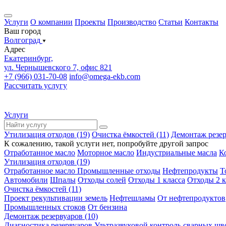
Услуги
О компании
Проекты
Производство
Статьи
Контакты
Ваш город
Волгоград
Адрес
Екатеринбург,
ул. Чернышевского 7, офис 821
+7 (966) 031-70-08
info@omega-ekb.com
Рассчитать услугу
Услуги
Утилизация отходов (19)
Очистка ёмкостей (11)
Демонтаж резер
К сожалению, такой услуги нет, попробуйте другой запрос
Отработанное масло
Моторное масло
Индустриальные масла
К
Утилизация отходов (19)
Отработанное масло
Промышленные отходы
Нефтепродукты
Т
Автомобили
Шпалы
Отходы солей
Отходы 1 класса
Отходы 2 к
Очистка ёмкостей (11)
Проект рекультивации земель
Нефтешламы
От нефтепродуктов
Промышленных стоков
От бензина
Демонтаж резервуаров (10)
Диагностика резервуаров
Ультразвуковой контроль сварных шв