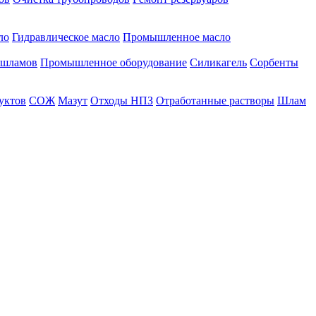
ло
Гидравлическое масло
Промышленное масло
 шламов
Промышленное оборудование
Силикагель
Сорбенты
уктов
СОЖ
Мазут
Отходы НПЗ
Отработанные растворы
Шлам