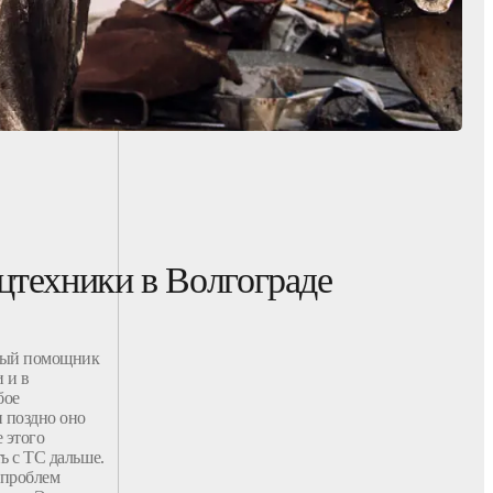
цтехники в Волгограде
жный помощник
 и в
бое
и поздно оно
 этого
ь с ТС дальше.
 проблем