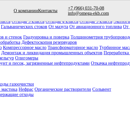
+7 (966) 031-70-08
О компании
Контакты
вуаров (10)
info@omega-ekb.com
овары и продукция
Химические отходы
Минеральные отходы
Ла
ласса
Отходы 3 класса
Отходы 4 класса
Отходы 5 класса
Экологи
Гальванических стоков
От мазута
От авиационного топлива
От 
ов и стенок
Градуировка и поверка
Толщинометрия трубопровод
 обработка
Дефектоскопия резервуаров
о
Компрессорное масло
Трансформаторное масло
Турбинное мас
Демонтаж и ликвидация промышленных объектов
Переработка
зельгур
Олигомеры
рунт и песок, загрязненные нефтепродуктами
Откачка нефтепрод
оды газоочистки
 мастика
Нефрас
Органические растворители
Сольвент
ержащие отходы