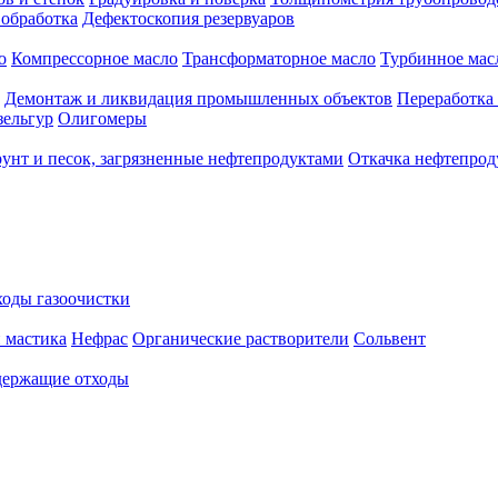
 обработка
Дефектоскопия резервуаров
о
Компрессорное масло
Трансформаторное масло
Турбинное мас
Демонтаж и ликвидация промышленных объектов
Переработка
зельгур
Олигомеры
рунт и песок, загрязненные нефтепродуктами
Откачка нефтепрод
оды газоочистки
 мастика
Нефрас
Органические растворители
Сольвент
ержащие отходы