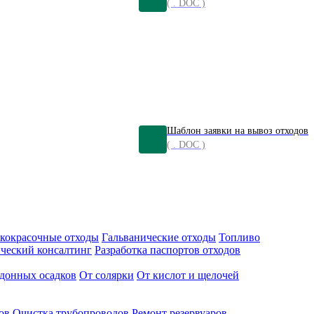
( . DOC )
Шаблон заявки на вывоз отходов
( . DOC )
кокрасочные отходы
Гальванические отходы
Топливо
ческий консалтинг
Разработка паспортов отходов
донных осадков
От солярки
От кислот и щелочей
ов
Очистка трубопроводов
Ремонт резервуаров