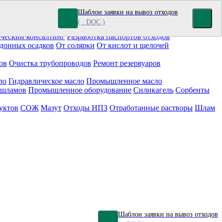
Шаблон заявки на вывоз отходов
( . DOC )
кокрасочные отходы
Гальванические отходы
Топливо
ческий консалтинг
Разработка паспортов отходов
донных осадков
От солярки
От кислот и щелочей
ов
Очистка трубопроводов
Ремонт резервуаров
ло
Гидравлическое масло
Промышленное масло
 шламов
Промышленное оборудование
Силикагель
Сорбенты
уктов
СОЖ
Мазут
Отходы НПЗ
Отработанные растворы
Шлам
Шаблон заявки на вывоз отходов