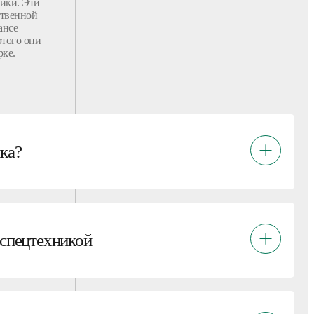
ики. Эти
ственной
ансе
этого они
рке.
ка?
 спецтехникой