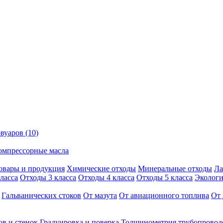
вуаров (10)
омпрессорные масла
овары и продукция
Химические отходы
Минеральные отходы
Ла
ласса
Отходы 3 класса
Отходы 4 класса
Отходы 5 класса
Экологи
Гальванических стоков
От мазута
От авиационного топлива
От 
ов и стенок
Градуировка и поверка
Толщинометрия трубопровод