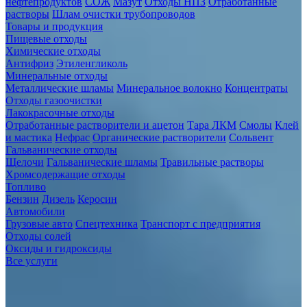
нефтепродуктов
СОЖ
Мазут
Отходы НПЗ
Отработанные
растворы
Шлам очистки трубопроводов
Товары и продукция
Пищевые отходы
Химические отходы
Антифриз
Этиленгликоль
Минеральные отходы
Металлические шламы
Минеральное волокно
Концентраты
Отходы газоочистки
Лакокрасочные отходы
Отработанные растворители и ацетон
Тара ЛКМ
Смолы
Клей
и мастика
Нефрас
Органические растворители
Сольвент
Гальванические отходы
Щелочи
Гальванические шламы
Травильные растворы
Хромсодержащие отходы
Топливо
Бензин
Дизель
Керосин
Автомобили
Грузовые авто
Спецтехника
Транспорт с предприятия
Отходы солей
Оксиды и гидроксиды
Все услуги