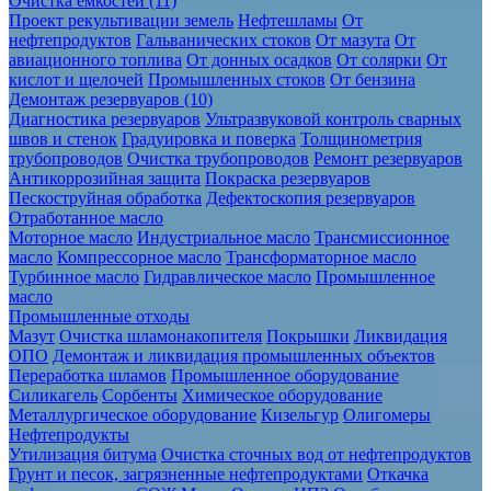
Очистка ёмкостей (11)
Проект рекультивации земель
Нефтешламы
От
нефтепродуктов
Гальванических стоков
От мазута
От
авиационного топлива
От донных осадков
От солярки
От
кислот и щелочей
Промышленных стоков
От бензина
Демонтаж резервуаров (10)
Диагностика резервуаров
Ультразвуковой контроль сварных
швов и стенок
Градуировка и поверка
Толщинометрия
трубопроводов
Очистка трубопроводов
Ремонт резервуаров
Антикоррозийная защита
Покраска резервуаров
Пескоструйная обработка
Дефектоскопия резервуаров
Отработанное масло
Моторное масло
Индустриальное масло
Трансмиссионное
масло
Компрессорное масло
Трансформаторное масло
Турбинное масло
Гидравлическое масло
Промышленное
масло
Промышленные отходы
Мазут
Очистка шламонакопителя
Покрышки
Ликвидация
ОПО
Демонтаж и ликвидация промышленных объектов
Переработка шламов
Промышленное оборудование
Силикагель
Сорбенты
Химическое оборудование
Металлургическое оборудование
Кизельгур
Олигомеры
Нефтепродукты
Утилизация битума
Очистка сточных вод от нефтепродуктов
Грунт и песок, загрязненные нефтепродуктами
Откачка