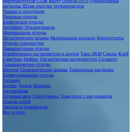
нефтепродуктов
СОЖ
Мазут
Отходы НПЗ
Отработанные
растворы
Шлам очистки трубопроводов
Товары и продукция
Пищевые отходы
Химические отходы
Антифриз
Этиленгликоль
Минеральные отходы
Металлические шламы
Минеральное волокно
Концентраты
Отходы газоочистки
Лакокрасочные отходы
Отработанные растворители и ацетон
Тара ЛКМ
Смолы
Клей
и мастика
Нефрас
Органические растворители
Сольвент
Гальванические отходы
Щелочи
Гальванические шламы
Травильные растворы
Хромсодержащие отходы
Топливо
Бензин
Дизель
Керосин
Автомобили
Грузовые авто
Спецтехника
Транспорт с предприятия
Отходы солей
Оксиды и гидроксиды
Все услуги