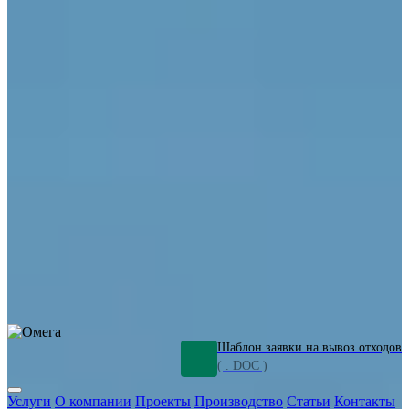
ОПО
Демонтаж и ликвидация промышленных объектов
Переработка шламов
Промышленное оборудование
Силикагель
Сорбенты
Химическое оборудование
Металлургическое оборудование
Кизельгур
Олигомеры
Утилизация битума
Очистка сточных вод от нефтепродуктов
Грунт и песок, загрязненные нефтепродуктами
Откачка
нефтепродуктов
СОЖ
Мазут
Отходы НПЗ
Отработанные
растворы
Шлам очистки трубопроводов
Пищевые отходы
Антифриз
Этиленгликоль
Металлические шламы
Минеральное волокно
Концентраты
Отходы газоочистки
Отработанные растворители и ацетон
Тара ЛКМ
Смолы
Клей
и мастика
Нефрас
Органические растворители
Сольвент
Щелочи
Гальванические шламы
Травильные растворы
Хромсодержащие отходы
Бензин
Дизель
Керосин
Грузовые авто
Спецтехника
Транспорт с предприятия
Оксиды и гидроксиды
Все услуги
Шаблон заявки на вывоз отходов
( . DOC )
Услуги
О компании
Проекты
Производство
Статьи
Контакты