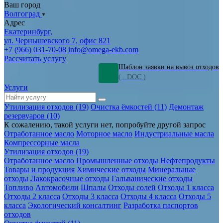
Ваш город
Волгоград
Адрес
Екатеринбург,
ул. Чернышевского 7, офис 821
+7 (966) 031-70-08
info@omega-ekb.com
Рассчитать услугу
Шаблон заявки на вывоз отходов
( . DOC )
Услуги
Утилизация отходов (19)
Очистка ёмкостей (11)
Демонтаж
резервуаров (10)
К сожалению, такой услуги нет, попробуйте другой запрос
Отработанное масло
Моторное масло
Индустриальные масла
Компрессорные масла
Утилизация отходов (19)
Отработанное масло
Промышленные отходы
Нефтепродукты
Товары и продукция
Химические отходы
Минеральные
отходы
Лакокрасочные отходы
Гальванические отходы
Топливо
Автомобили
Шпалы
Отходы солей
Отходы 1 класса
Отходы 2 класса
Отходы 3 класса
Отходы 4 класса
Отходы 5
класса
Экологический консалтинг
Разработка паспортов
отходов